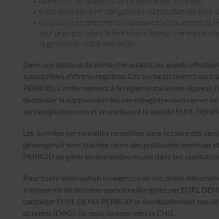
quels sont les objectifs du recueil de ces données,
si ces données sont obligatoires ou facultatives pour 
qui pourra en prendre connaissance (uniquement EU
sauf précision dans le formulaire lorsqu'une transmissi
la gestion de votre demande),
Dans une optique de démarche qualité, les appels effectués 
susceptibles d'être enregistrés. Ces enregistrements sont
PERROD. Conformément à la réglementation en vigueur, l'
demander la suppression des ces enregistrements en en fais
service@linkeo.com et en indiquant la société EURL DEN
Les données personnelles recueillies dans le cadre des ser
giromagny.fr
sont traitées selon des protocoles sécurisés
PERROD de gérer les demandes reçues dans ses applicatio
Pour toute information ou exercice de vos droits Informatiq
traitements de données personnelles gérés par EURL DE
contacter EURL DENIS PERROD et éventuellement son délé
données (DPO), ou vous tourner vers la
CNIL
.