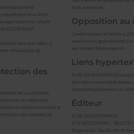
otection de la loi
mois maximum.
s bénéficient d'un droit
Opposition au
de suppression sur simple
0200 VESCEMONT.
Conformément à l'article L.22
vous inscrire gratuitement sur
tiques sans que celles-ci
lien suivant
bloctel.gouv.fr
smes d'évaluation de
.
Liens hypertex
otection des
EURL DENIS PERROD ne contrôle
donc être responsable de leur co
incombent pleinement à l'utilis
aitement de vos données,
 conformes au règlement
Éditeur
laire ou téléservice limite la
nimisation des données) et
EURL DENIS PERROD
RCS VESCEMONT : 3812737
Siège social : Zac Du Mont 