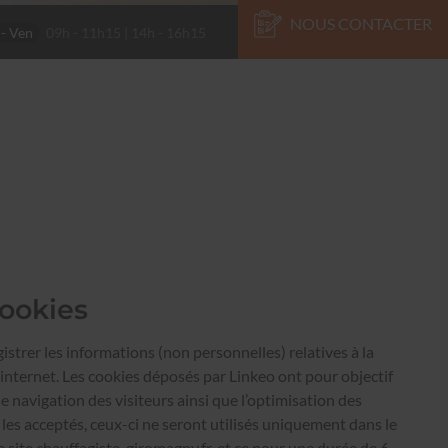
NOUS CONTACTER
 - Ven
09h - 11h15 | 14h - 16h15
cookies
strer les informations (non personnelles) relatives à la
 internet. Les cookies déposés par Linkeo ont pour objectif
de navigation des visiteurs ainsi que l’optimisation des
 les acceptés, ceux-ci ne seront utilisés uniquement dans le
e site
chauffagiste-giromagny.fr
, et ce pour une durée de 6