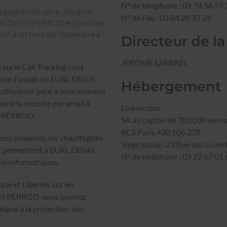
N° de téléphone : 09 74 56 57
la gestion de votre demande,
N° de Fax : 03 84 29 37 24
RL DENIS PERROD en principe,
on à un tiers est nécessaire à
Directeur de la
JÉRÔME LAMIREL
via le Call Tracking sont
 pour l'usage de EURL DENIS
Hébergement
utilisateur peut à tout moment
ant la requête par email à
Linkeo.com
IS PERROD.
SA au capital de 700 000 euro
RCS Paris 430 106 278
vices proposés sur
chauffagiste-
Siège social : 23 Rue des Gran
 et permettent à EURL DENIS
N° de téléphone : 09 72 67 01
ns informatiques.
ue et Libertés sur les
NIS PERROD, vous pouvez
gué à la protection des