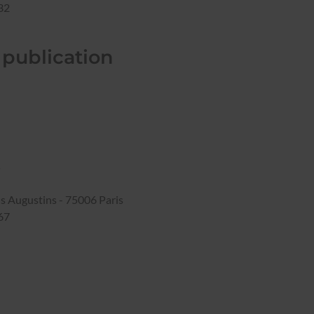
 32
 publication
s
ds Augustins - 75006 Paris
 67